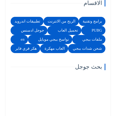
الاقسام
برامج وتقنية
الربح من الانترنت
تطبيقات اندرويد
PUBG
تحميل العاب
جوجل ادسنس
ملفات ببجي
نواسخ ببجي موبايل
en
شحن شدات ببجي
العاب مهكرة
هكر فري فاير
بحث جوجل