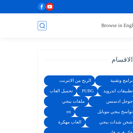
Browse in Engl
الاقسام
برامج وتقنية
الربح من الانترنت
تطبيقات اندرويد
PUBG
تحميل العاب
جوجل ادسنس
ملفات ببجي
نواسخ ببجي موبايل
en
شحن شدات ببجي
العاب مهكرة
هكر فري فاير