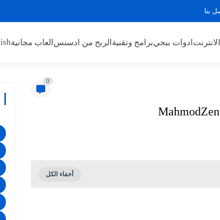
ل بنا
ish
لانترنت
ادوات ببجي
برامج وتقنية
الربح من ادسنس
العاب مجانية
0