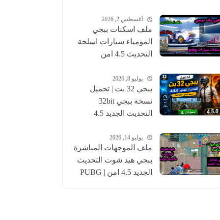
أغسطس 2, 2026
ملف اسكنات ببجي
المومياء سيارات اسلحة
التحديث 4.5 امن
للحساب الاساسي |
pubgskins
يوليو 8, 2026
ببجي 32 بت | تحميل
نسخة ببجي 32bit
التحديث الجديد 4.5
عالمية وكورية | pubg
يوليو 14, 2026
ملف الموجهات المباشرة
ببجي هيد شوت التحديث
الجديد 4.5 امن | PUBG