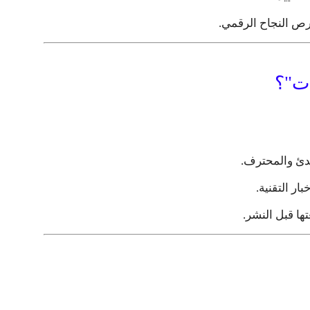
ص النجاح الرقمي.
ات"؟
ئ والمحترف.
ر التقنية.
ها قبل النشر.