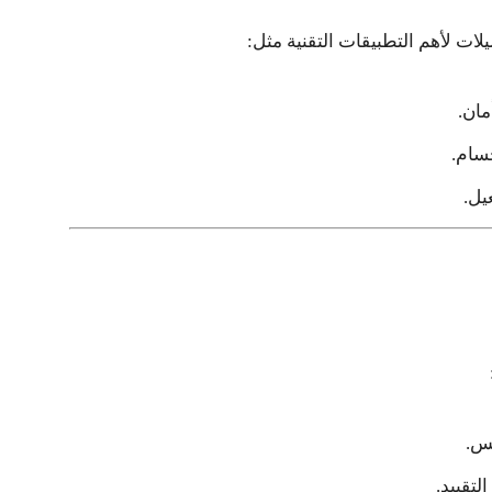
ت لأهم التطبيقات التقنية مثل:
مان.
سام.
يل.
نس
.
لتقييد.