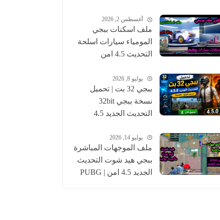
أغسطس 2, 2026
ملف اسكنات ببجي
المومياء سيارات اسلحة
التحديث 4.5 امن
للحساب الاساسي |
pubgskins
يوليو 8, 2026
ببجي 32 بت | تحميل
نسخة ببجي 32bit
التحديث الجديد 4.5
عالمية وكورية | pubg
يوليو 14, 2026
ملف الموجهات المباشرة
ببجي هيد شوت التحديث
الجديد 4.5 امن | PUBG