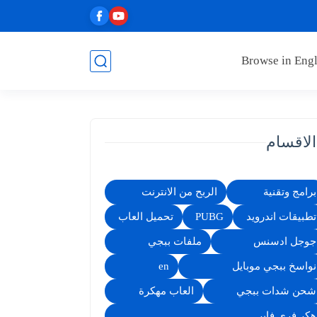
Browse in Engl
الاقسام
برامج وتقنية
الربح من الانترنت
تطبيقات اندرويد
PUBG
تحميل العاب
جوجل ادسنس
ملفات ببجي
نواسخ ببجي موبايل
en
شحن شدات ببجي
العاب مهكرة
هكر فري فاير