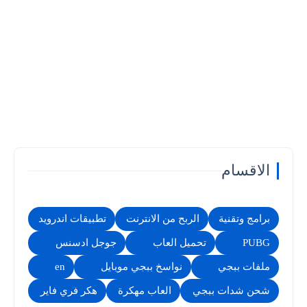
الاقسام
برامج وتقنية
الربح من الانترنت
تطبيقات اندرويد
PUBG
تحميل العاب
جوجل ادسنس
ملفات ببجي
نواسخ ببجي موبايل
en
شحن شدات ببجي
العاب مهكرة
هكر فري فاير