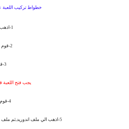
خطواط تركيب اللعبة عل
1-اذهب الي ملف دونلود.
2-قوم بتثبيت ملف apk.
3-قم بفتح اللعبة:
يجب فتح اللعبة ق
4-قوم بنسخ ملف opp
5-اذهب الي ملف اندوريد,ثم ملف opp,ثم ملف اللعبه اسم الملف,com.tencent.