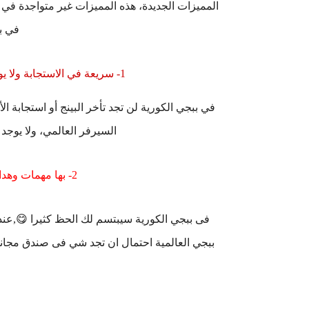
المميزات الجديدة، هذه المميزات غير متواجدة في 
في ب
1- سريعة في الاستجابة ولا يوجد تقطيع مثل ببجي النسخة العالمية":
في ببجي الكورية لن تجد تأخر البينج أو استجابة 
السيرفر العالمي، ولا يوجد
2- بها مهمات وهدايا تختلف عن ببحي العالمية:
فى ببجي الكورية سيبتسم لك الحظ كثيرا 😋,عن
ببجي العالمية احتمال ان تجد شي فى صندق مجاني 10%,فى ببجي الكوريه 90% وغيرهاا من الاشياء المج