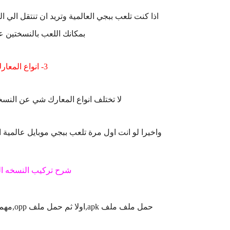
اذا كنت تلعب ببجي العالمية وتريد ان تنتقل الي
بمكانك اللعب بالنسختين ع
3- انواع المعارك فى لعبة ببجي الكورية:
لا تختلف انواع المعارك شي عن النسخ
واخيرا لو انت اول مرة تلعب ببجي موبايل عالمية ا
شرح تركيب النسخه الك
حمل ملف ملف apk,اولا ثم حمل ملف opp,مهم تحميل الملف الاول والثاني عشان تشتغل معاك بسهولة.