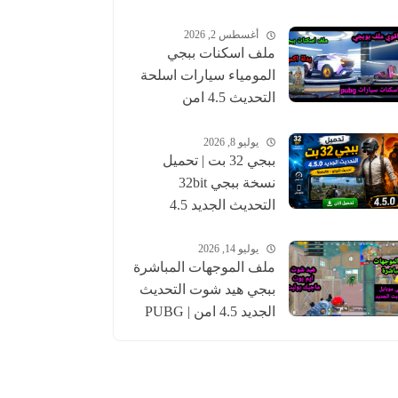
أغسطس 2, 2026
ملف اسكنات ببجي
المومياء سيارات اسلحة
التحديث 4.5 امن
للحساب الاساسي |
pubgskins
يوليو 8, 2026
ببجي 32 بت | تحميل
نسخة ببجي 32bit
التحديث الجديد 4.5
عالمية وكورية | pubg
يوليو 14, 2026
ملف الموجهات المباشرة
ببجي هيد شوت التحديث
الجديد 4.5 امن | PUBG