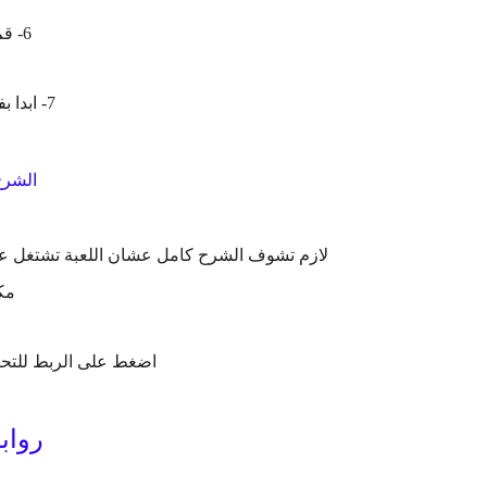
6- قم بنسخ الي هنا
7- ابدا بفتح اللعبة واستمتع
الشرح
مك
اضغط على الربط للتحو
رواب