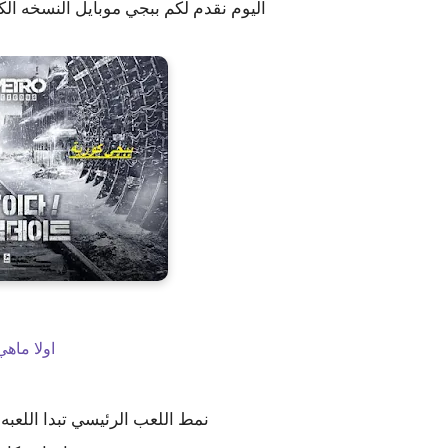
اليوم نقدم لكم ببجي موبايل النسخه الكورية 32 بت التحديث الجديد من PUBG 
اولا ماهي
نمط اللعب الرئيسي تبدا اللعبه ب100لاعب في طائرة حربية تحل