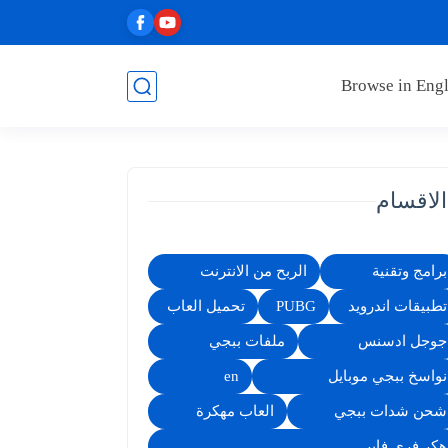
Browse in Engl
الاقسام
برامج وتقنية
الربح من الانترنت
تطبيقات اندرويد
PUBG
تحميل العاب
جوجل ادسنس
ملفات ببجي
نواسخ ببجي موبايل
en
شحن شدات ببجي
العاب مهكرة
هكر فري فاير