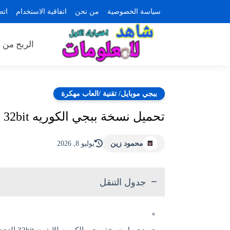
سياسة الخصوصية
من نحن
اتفاقية الاستخدام
اتص
الربح من ا
ببجي موبايل/ تقنية /العاب مهكرة
تحميل نسخة ببجي الكوريه 32bit للايفون التحديث الجديد 4.5 | ‏PUBG KR
محمود زين
يوليو 8, 2026
جدول التنقل