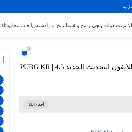
ل بنا
ish
لانترنت
ادوات ببجي
برامج وتقنية
الربح من ادسنس
العاب مجانية
0