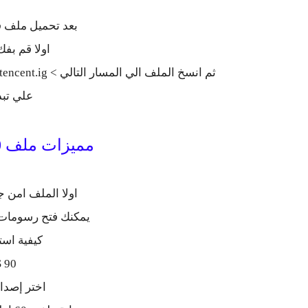
بعد تحميل ملف ف
اولا قم بف
علي تب
مميزات ملف 90 فريم ببجي موبايل
اولا الملف امن 
يمكنك فتح رسومات HDR وجميع مستويات PS
كيفية استخ
90 FPS بسهولة .
اختر إصدار