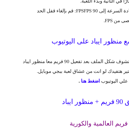
FP: قم بإلغاء قفل الحد
ى من FPS.
شاهد الشرح فيديو علي قناة اليوتيوب عشان تشوف شكل الملف بعد تفعيل 90 فريم معا منظور ايباد
تير هتفيدك لو انت من عشاق لعبة ببجي موبايل.
علي اليوتيوب
اضغط هنا
.
يباد