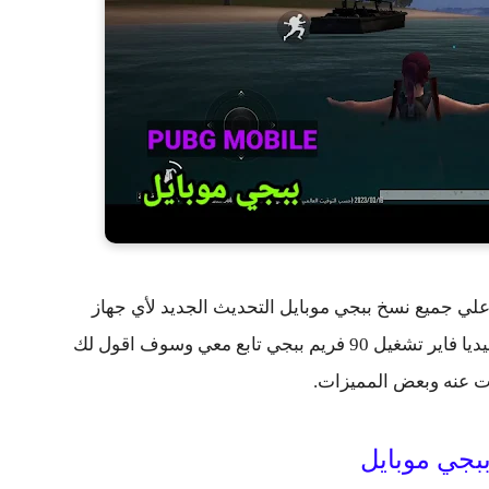
 بيشغل علي جميع نسخ ببجي موبايل التحديث الجديد لأي جهاز
اندرويد تحميل بملف منظور ايباد معا 90 فريم ميديا فاير تشغيل 90 فريم ببجي تابع معي وسوف اقول لك
 عنه وبعض المميزات.
بجي موبايل