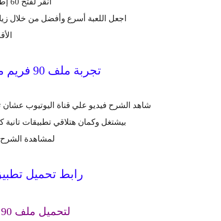
انقر لفتح 60 إطارًا في الثانية وبدء اللعبة.
اجعل اللعبة أسرع وأفضل من خلال زيادة السرعة إلى 90 SFPS
الأقص
تجربة ملف 90 فريم مع منظور ايباد على اليوتيوب
بيشتغل وكمان هتلاقي تطبيقات تانية ك
لمشاهدة الشرح 
رابط تحميل تطبيق 90 فريم + منظور ا
لتحميل ملف 90 فريم العالمية والكورية