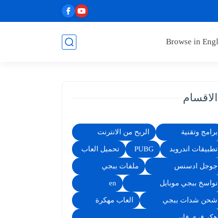
Browse in Engl
الاقسام
برامج وتقنية
الربح من الانترنت
تطبيقات اندرويد
PUBG
تحميل العاب
جوجل ادسنس
ملفات ببجي
نواسخ ببجي موبايل
en
شحن شدات ببجي
العاب مهكرة
هكر فري فاير