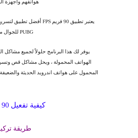
هواتفهم وأجهزة الك
يعتبر تطبيق 90 فريم FPS أ
PUBG للجوال من خلال زيادة إطار اللعبة.
الهواتف المحمولة ، ويحل مشاكل قص وتسري
كيفية تفعيل 90 فريم في ببجي موبايل
طريقة تركيب