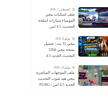
أغسطس 2, 2026
ملف اسكنات ببجي
المومياء سيارات اسلحة
التحديث 4.5 امن
للحساب الاساسي |
pubgskins
يوليو 8, 2026
ببجي 32 بت | تحميل
نسخة ببجي 32bit
التحديث الجديد 4.5
عالمية وكورية | pubg
يوليو 14, 2026
ملف الموجهات المباشرة
ببجي هيد شوت التحديث
الجديد 4.5 امن | PUBG