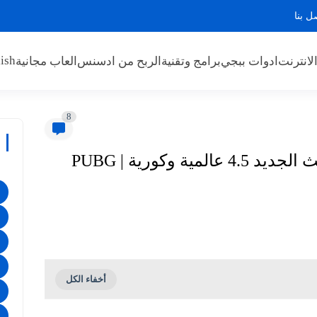
ل بنا
ish
لانترنت
ادوات ببجي
برامج وتقنية
الربح من ادسنس
العاب مجانية
8
ملف 90 فريم ببجي موبايل التحديث الجديد 4.5 عالمية وكورية | PUBG