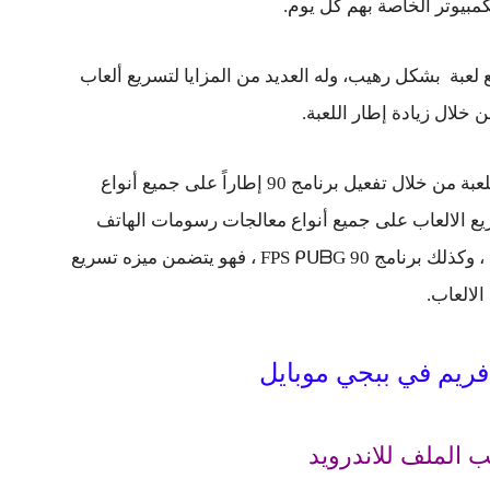
مبيوتر الخاصة بهم كل يوم.
فضل تطبيق لتسريع لعبة بشكل رهيب، وله العديد من المزايا لتسريع ألعاب
يوفر لك هذا البرنامج حلولاً لجميع مشاكل اللعبة من خلال تفعيل برنامج 90 إطاراً على جميع أنواع
ع الالعاب على جميع أنواع معالجات رسومات الهاتف
المحمول على هواتف اندرويد الحديثة والضعيفة ، وكذلك برنامج ‏90 FPS ᑭᑌᗷG‏ ، فهو يتضمن ميزه تسريع
الالعاب.
 الملف للاندرويد