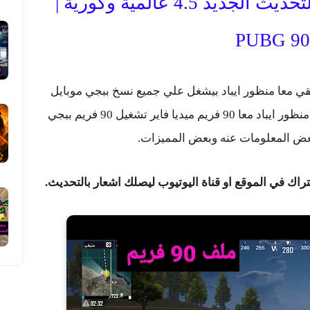
تحميل ملف ببجي 90 فريم التحديث الجديد 4.5 عالمية وكورية |
PUBG 90
 هذه الصفحة ملف 90 فريم FPS حقيقي معا منظور ايباد بيشغل علي جميع نسخ ببجي موبايل
التحديث الجديد لأي جهاز اندرويد تحميل بملف منظور ايباد معا 90 فريم ميديا فاير تشغيل 90 فريم ببجي
ض المعلومات عنه وبعض المميزات.
اك في الموقع او قناة اليوتيوب ليصلك اشعار بالتحديث.