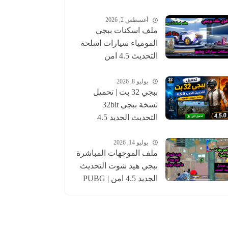
أغسطس 2, 2026
ملف اسكنات ببجي
المومياء سيارات اسلحة
التحديث 4.5 امن
للحساب الاساسي |
pubgskins
يوليو 8, 2026
ببجي 32 بت | تحميل
نسخة ببجي 32bit
التحديث الجديد 4.5
عالمية وكورية | pubg
يوليو 14, 2026
ملف الموجهات المباشرة
ببجي هيد شوت التحديث
الجديد 4.5 امن | PUBG