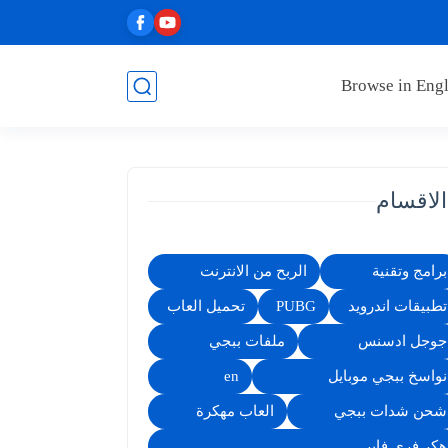
Browse in Engl
الاقسام
برامج وتقنية
الربح من الانترنت
تطبيقات اندرويد
PUBG
تحميل العاب
جوجل ادسنس
ملفات ببجي
نواسخ ببجي موبايل
en
شحن شدات ببجي
العاب مهكرة
هكر فري فاير