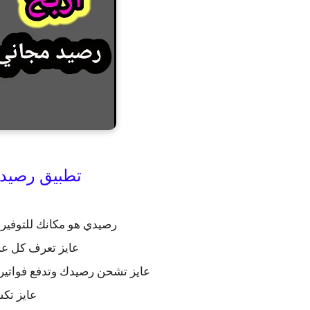
تطبيق رصيد
رصيدي هو مكانك للتوفير 
عايز تعرف كل عر
عايز تشحن رصيدك وتدفع فواتيرك 
عايز تك