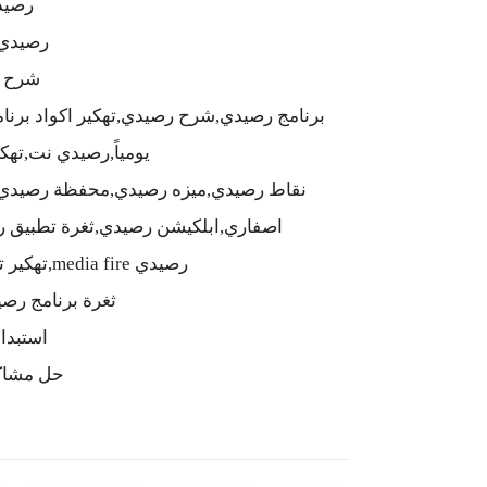
رصيد
رصيدي,
شرح ت
برنامج رصيدي,شرح رصيدي,تهكير اكواد برن
يومياً,رصيدي نت,تهكي
نقاط رصيدي,ميزه رصيدي,محفظة رصيدي,
اصفاري,ابلكيشن رصيدي,ثغرة تطبيق ر
رصيدي media fire,تهكير تطبيق رصيدي,تهكير تطييق رصيدي,
ثغرة برنامج رصي
استبدا
حل مشاك