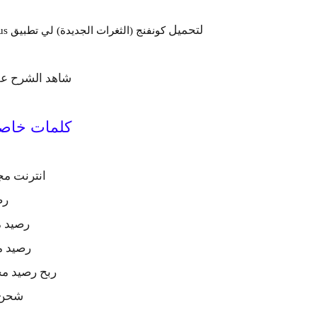
لتحميل
كونفنج (الثغرات الجديدة) لي تطبيق HA Tunnel Plus انترنت مجااني لجميع الشبكات اضغط هنا .
شاهد الشرح عل
كلمات خاصة
انترنت مج
رص
رصيد م
رصيد م
ربح رصيد مج
شحن 