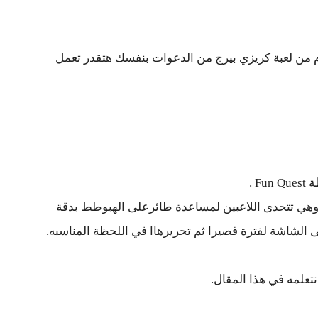
بة Crazy Bird واربح كل يوم من لعبة كريزي بيرج من الدعوات بنفسك هتقدر تعمل
فر هذه اللعبة المجانية على أجهزة Android، وهي تتحدى اللاعبين لمساعدة طائرعلى الهبوطط بدقة
لشاشة لفترة قصيرا ثم تحريرهاا في اللحظة المناسبه.
علمه في هذا المقال.