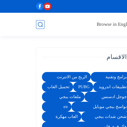
Browse in Engl
الاقسام
برامج وتقنية
الربح من الانترنت
تطبيقات اندرويد
PUBG
تحميل العاب
جوجل ادسنس
ملفات ببجي
نواسخ ببجي موبايل
en
شحن شدات ببجي
العاب مهكرة
هكر فري فاير