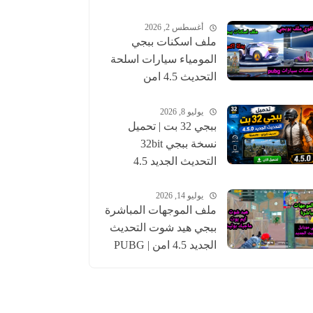
أغسطس 2, 2026
ملف اسكنات ببجي
المومياء سيارات اسلحة
التحديث 4.5 امن
للحساب الاساسي |
pubgskins
يوليو 8, 2026
ببجي 32 بت | تحميل
نسخة ببجي 32bit
التحديث الجديد 4.5
عالمية وكورية | pubg
يوليو 14, 2026
ملف الموجهات المباشرة
ببجي هيد شوت التحديث
الجديد 4.5 امن | PUBG