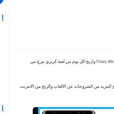
ستجد في هذه الصفحة ثغرة الدعوات في لعبة Crazy Bird واربح كل يوم من لعبة كريزي بيرج من
المزيد من الشروحات عن الالعاب والربح من الانترنت