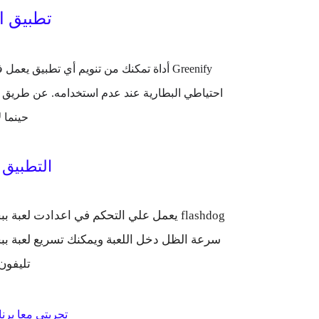
تطبيق الاول 
Greenify
أداة تمكنك من تنويم أي
تطبيق
يعمل في
احتياطي البطارية عند عدم استخدامه. عن طريق 
حينما 
التطبيق الثان
flashdog يعمل علي التحكم في اعدادت لع
سرعة الظل دخل اللعبة ويمكنك تسريع لعبة بب
تليفون
تجربتي معا برن