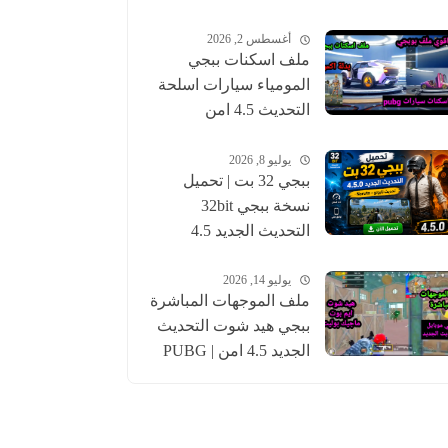
أغسطس 2, 2026
ملف اسكنات ببجي
المومياء سيارات اسلحة
التحديث 4.5 امن
للحساب الاساسي |
pubgskins
يوليو 8, 2026
ببجي 32 بت | تحميل
نسخة ببجي 32bit
التحديث الجديد 4.5
عالمية وكورية | pubg
يوليو 14, 2026
ملف الموجهات المباشرة
ببجي هيد شوت التحديث
الجديد 4.5 امن | PUBG