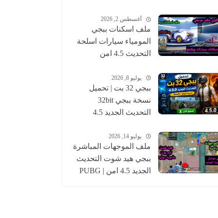
أغسطس 2, 2026
ملف اسكنات ببجي
المومياء سيارات اسلحة
التحديث 4.5 امن
للحساب الاساسي |
pubgskins
يوليو 8, 2026
ببجي 32 بت | تحميل
نسخة ببجي 32bit
التحديث الجديد 4.5
عالمية وكورية | pubg
يوليو 14, 2026
ملف الموجهات المباشرة
ببجي هيد شوت التحديث
الجديد 4.5 امن | PUBG