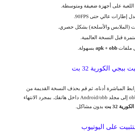
 اللعبة على أجهزة ضعيفة ومتوسطة.
إطارات عالي حتى 90FPS.
ات (الملابس والأسلحة) بشكل حصري.
مرة قبل النسخة العالمية.
ل ملفات
apk + obb
بسهولة.
بجي الكورية 32 بت
بط المباشرة أدناه، ثم قم بحذف النسخة القديمة من
جهازك. بعد ذلك ثبت ملف apk، وانسخ ملف obb إلى مجلد Android/obb داخل هاتفك. بمجرد الانتهاء
كورية 32 بت
بدون مشاكل.
تثبيت على اليوتيوب