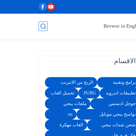
Browse in Engl
الاقسام
برامج وتقنية
الربح من الانترنت
تطبيقات اندرويد
PUBG
تحميل العاب
جوجل ادسنس
ملفات ببجي
نواسخ ببجي موبايل
en
شحن شدات ببجي
العاب مهكرة
هكر فري فاير