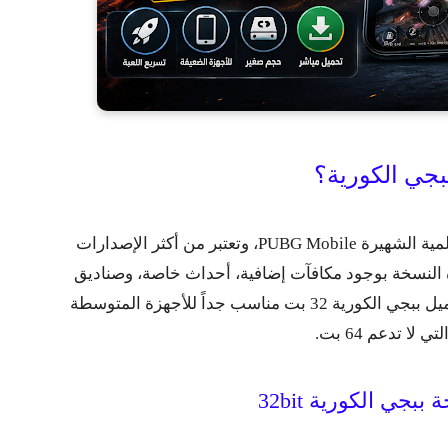
بجي الكورية؟
ببجي موبايل الكورية هي إصدار من اللعبة العالمية الشهيرة PUBG Mobile، وتعتبر من أكثر الإصدارات
ذه النسخة بوجود مكافآت إضافية، أحداث خاصة، وصناديق
حصرية لا توجد في النسخة العالمية. كما أن تحميل ببجي الكورية 32 بت مناسب جداً للأجهزة المتوسطة
 لا تدعم 64 بت.
جي الكورية 32bit