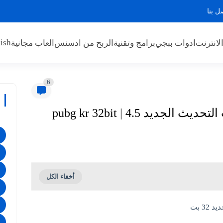
ل بنا
ish
لانترنت
ادوات ببجي
برامج وتقنية
الربح من ادسنس
العاب مجانية
6
3 بت