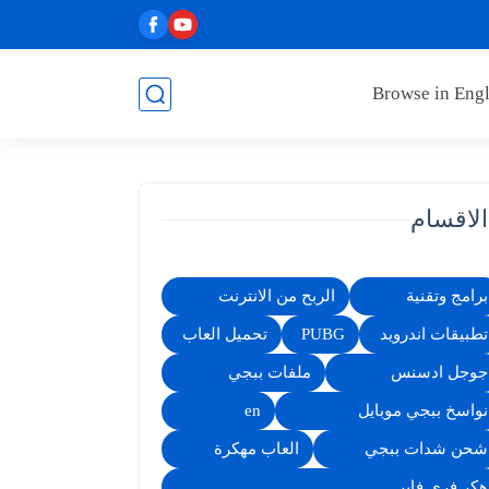
Browse in Engl
الاقسام
برامج وتقنية
الربح من الانترنت
تطبيقات اندرويد
PUBG
تحميل العاب
جوجل ادسنس
ملفات ببجي
نواسخ ببجي موبايل
en
شحن شدات ببجي
العاب مهكرة
هكر فري فاير