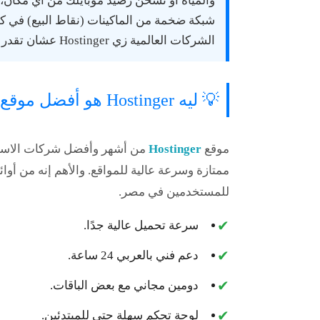
والمياه أو تشحن رصيد موبايلك من أي مكان، 
شبكة ضخمة من الماكينات (نقاط البيع) في ك
الشركات العالمية زي Hostinger عشان تقدر تدفع بالجنيه المصري، حتى لو الخدمة سعرها بالدولار!
💡 ليه Hostinger هو أفضل موقع تشتري منه استضافة بفوري؟
موقع
Hostinger
من أشهر وأفضل شركات الاستض
ممتازة وسرعة عالية للمواقع. والأهم إنه من أو
للمستخدمين في مصر
.
✔
سرعة تحميل عالية جدًا.
✔
دعم فني بالعربي 24 ساعة.
✔
دومين مجاني مع بعض الباقات.
✔
لوحة تحكم سهلة حتى للمبتدئين.