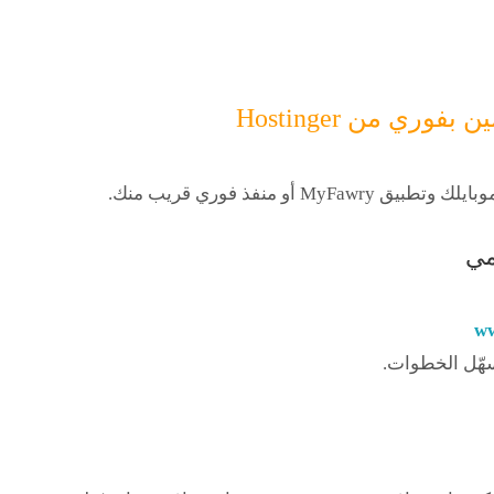
ي من Hostinger
وتطبيق MyFawry أو منفذ فوري قريب منك
.
ww
سهّل الخطوات.