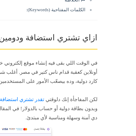
🏁 الخلاصة
الكلمات المفتاحية (Keywords):
ازاي تشتري استضافة ودومين بفوري من er
في الوقت اللي بقى فيه إنشاء موقع إلكتروني خ
أونلاين كعقبة قدام ناس كتير في مصر. أغلب شرك
كارد دولية، وده بيصعّب الأمور على المستخدمين
لكن المفاجأة إنك دلوقتي
تقدر تشتري استضافة ودومين بفوري
وبدون بطاقة دولية أو حساب بالدولار! في المق
دي آمنة وسهلة ومناسبة لأي مبتدئ.