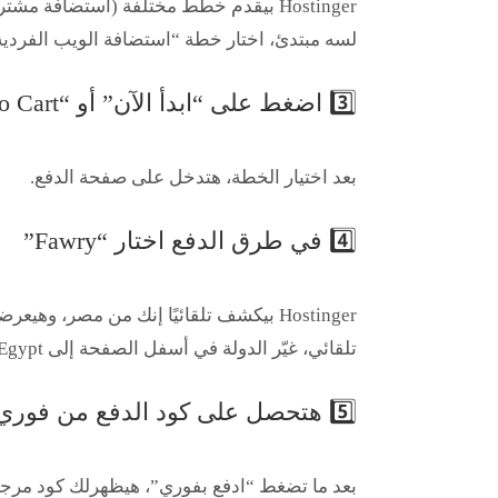
لسه مبتدئ، اختار خطة
“استضافة الويب الفردية
3️⃣ اضغط على “ابدأ الآن” أو “Add to Cart”
بعد اختيار الخطة، هتدخل على صفحة الدفع.
4️⃣ في طرق الدفع اختار “Fawry”
Hostinger بيكشف تلقائيًا إنك من مصر، وهيعرضلك خيار
تلقائي، غيّر الدولة في أسفل الصفحة إلى
Egypt
5️⃣ هتحصل على كود الدفع من فوري
بعد ما تضغط “ادفع بفوري”، هيظهرلك
كود مرجعي (e Code