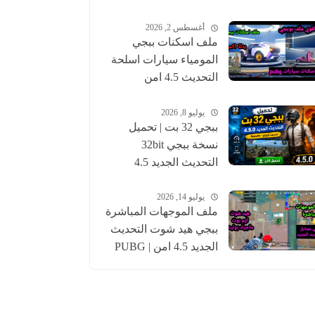
أغسطس 2, 2026
ملف اسكنات ببجي
المومياء سيارات اسلحة
التحديث 4.5 امن
للحساب الاساسي |
pubgskins
يوليو 8, 2026
ببجي 32 بت | تحميل
نسخة ببجي 32bit
التحديث الجديد 4.5
عالمية وكورية | pubg
يوليو 14, 2026
ملف الموجهات المباشرة
ببجي هيد شوت التحديث
الجديد 4.5 امن | PUBG