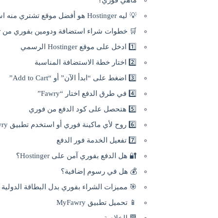
ماهي فوري؟
💡 ليه Hostinger هو أفضل موقع تشتري منه استضافة بفوري؟
🛒 خطوات شراء استضافة ودومين بفوري من Hostinger
1️⃣ ادخل على موقع Hostinger الرسمي
2️⃣ اختار خطة الاستضافة المناسبة
3️⃣ اضغط على “ابدأ الآن” أو “Add to Cart”
4️⃣ في طرق الدفع اختار “Fawry”
5️⃣ هتحصل على كود الدفع من فوري
6️⃣ روح لأي ماكينة فوري أو استخدم تطبيق MyFawry
7️⃣ تفعيل الخدمة فور الدفع
🔐 هل الدفع بفوري آمن على Hostinger؟
💰 هل في رسوم إضافية؟
🎯 مميزات الشراء بفوري بدل البطاقة الدولية
📱 تحميل تطبيق MyFawry