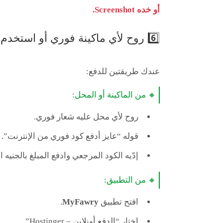
أو خده Screenshot.
6️⃣ روح لأي ماكينة فوري أو استخدم تطبيق MyFawry
عندك طريقتين للدفع:
🔸 من الماكينة أو المحل:
روح لأي محل عليه شعار فوري.
قوله “عايز أدفع كود فوري من الإنترنت”.
إدّيه الكود المرجعي وادفع المبلغ بالجنيه 
🔸 من التطبيق:
افتح تطبيق
MyFawry
.
اختار “الدفع أونلاين – Hostinger”.