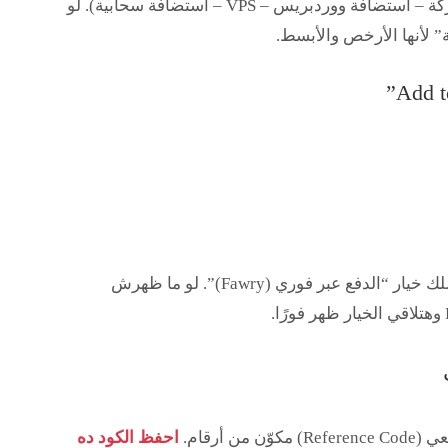
Hostinger بيقدم خطط مختلفة (استضافة مشتركة – استضافة ووردبريس – VPS – استضافة سحابية). لو
”
لأنها الأرخص والأبسط.
“الدفع عبر فوري (Fawry)”
. لو ما ظهرش
وهتلاقي الخيار ظهر فورًا.
Referenc)
مكوّن من أرقام.
احفظ الكود ده