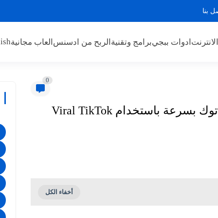
ل بنا
ish
لانترنت
ادوات ببجي
برامج وتقنية
الربح من ادسنس
العاب مجانية
0
طريقة زيادة مشاهداتك على تيك توك بسرعة باستخدام Viral TikTok