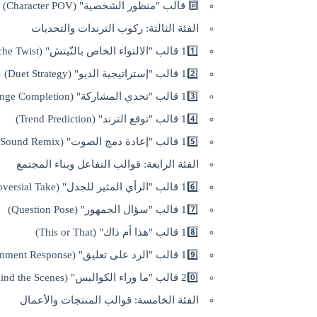
🔟 قالب "منظور الشخصية" (Character POV)
الفئة الثالثة: ركوب الترندات والتحديات
11️⃣ قالب "الالتواء الخاص بالنّيتش" (Niche Twist)
12️⃣ قالب "إستراتيجية الديو" (Duet Strategy)
13️⃣ قالب "تحدي المشاركة" (Challenge Completion)
14️⃣ قالب "توقع الترند" (Trend Prediction)
15️⃣ قالب "إعادة دمج الصوت" (Sound Remix)
الفئة الرابعة: قوالب التفاعل وبناء المجتمع
16️⃣ قالب "الرأي المثير للجدل" (Controversial Take)
17️⃣ قالب "سؤال الجمهور" (Question Pose)
18️⃣ قالب "هذا أم ذاك" (This or That)
19️⃣ قالب "الرد على تعليق" (Comment Response)
20️⃣ قالب "ما وراء الكواليس" (Behind the Scenes)
الفئة الخامسة: قوالب المنتجات والأعمال