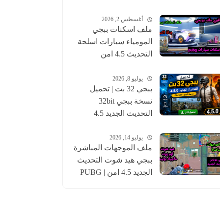
أغسطس 2, 2026
ملف اسكنات ببجي
المومياء سيارات اسلحة
التحديث 4.5 امن
للحساب الاساسي |
pubgskins
يوليو 8, 2026
ببجي 32 بت | تحميل
نسخة ببجي 32bit
التحديث الجديد 4.5
عالمية وكورية | pubg
يوليو 14, 2026
ملف الموجهات المباشرة
ببجي هيد شوت التحديث
الجديد 4.5 امن | PUBG