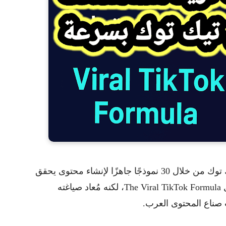
في هذا المقال، سنفك شفرة النجاح على تيك توك من خلال 30 نموذجًا جاهزًا لإنشاء محتوى يحقق
ل
The Viral TikTok Formula
، لكنه مُعاد صياغته
ب صناع المحتوى العرب.