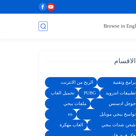
Browse in Engl
الاقسام
برامج وتقنية
الربح من الانترنت
تطبيقات اندرويد
PUBG
تحميل العاب
جوجل ادسنس
ملفات ببجي
نواسخ ببجي موبايل
en
شحن شدات ببجي
العاب مهكرة
هكر فري فاير