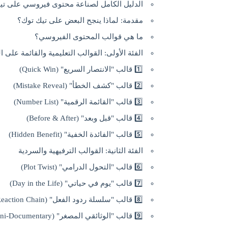
الدليل الكامل لصناعة محتوى فيروسي على تيك توك باستخدم a
مقدمة: لماذا ينجح البعض على تيك توك؟
ما هي قوالب المحتوى الفيروسي؟
الفئة الأولى: القوالب التعليمية والقائمة على ا
1️⃣ قالب "الانتصار السريع" (Quick Win)
2️⃣ قالب "كشف الخطأ" (Mistake Reveal)
3️⃣ قالب "القائمة الرقمية" (Number List)
4️⃣ قالب "قبل وبعد" (Before & After)
5️⃣ قالب "الفائدة الخفية" (Hidden Benefit)
الفئة الثانية: القوالب الترفيهية والسردية
6️⃣ قالب "التحول الدرامي" (Plot Twist)
7️⃣ قالب "يوم في حياتي" (Day in the Life)
8️⃣ قالب "سلسلة ردود الفعل" (Reaction Chain)
9️⃣ قالب "الوثائقي المصغر" (Mini-Documentary)