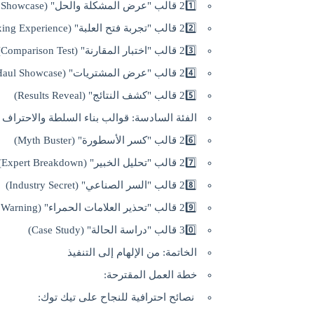
21️⃣ قالب "عرض المشكلة والحل" (Problem-Solution Showcase)
22️⃣ قالب "تجربة فتح العلبة" (Unboxing Experience)
23️⃣ قالب "اختبار المقارنة" (Comparison Test)
24️⃣ قالب "عرض المشتريات" (Haul Showcase)
25️⃣ قالب "كشف النتائج" (Results Reveal)
الفئة السادسة: قوالب بناء السلطة والاحتراف
26️⃣ قالب "كسر الأسطورة" (Myth Buster)
27️⃣ قالب "تحليل الخبير" (Expert Breakdown)
28️⃣ قالب "السر الصناعي" (Industry Secret)
29️⃣ قالب "تحذير العلامات الحمراء" (Red Flags Warning)
30️⃣ قالب "دراسة الحالة" (Case Study)
الخاتمة: من الإلهام إلى التنفيذ
خطة العمل المقترحة:
نصائح احترافية للنجاح على تيك توك: