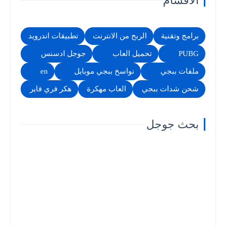
الاقسام
برامج وتقنية
الربح من الانترنت
تطبيقات اندرويد
PUBG
تحميل العاب
جوجل ادسنس
ملفات ببجي
نواسخ ببجي موبايل
en
شحن شدات ببجي
العاب مهكرة
هكر فري فاير
بحث جوجل