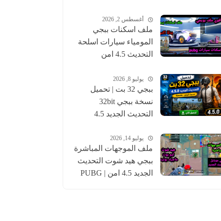
أغسطس 2, 2026
ملف اسكنات ببجي
المومياء سيارات اسلحة
التحديث 4.5 امن
للحساب الاساسي |
pubgskins
يوليو 8, 2026
ببجي 32 بت | تحميل
نسخة ببجي 32bit
التحديث الجديد 4.5
عالمية وكورية | pubg
يوليو 14, 2026
ملف الموجهات المباشرة
ببجي هيد شوت التحديث
الجديد 4.5 امن | PUBG