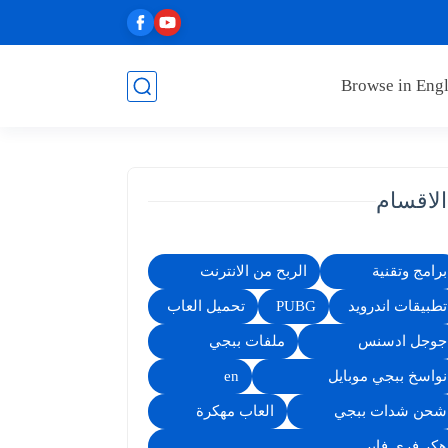
Browse in Engl
الاقسام
برامج وتقنية
الربح من الانترنت
تطبيقات اندرويد
PUBG
تحميل العاب
جوجل ادسنس
ملفات ببجي
نواسخ ببجي موبايل
en
شحن شدات ببجي
العاب مهكرة
هكر فري فاير