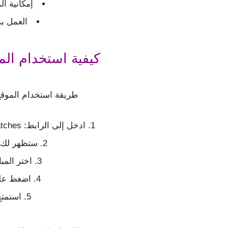
إمكانية ا
العمل ب
كيفية استخدام الم
طريقة استخدام الموقع 
ادخل إلى الرابط: https://www.livekoora.app/today-matches
ستظهر لك ق
اختر المب
اضغط على
استمتع