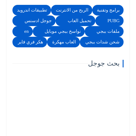
برامج وتقنية
الربح من الانترنت
تطبيقات اندرويد
PUBG
تحميل العاب
جوجل ادسنس
ملفات ببجي
نواسخ ببجي موبايل
en
شحن شدات ببجي
العاب مهكرة
هكر فري فاير
بحث جوجل